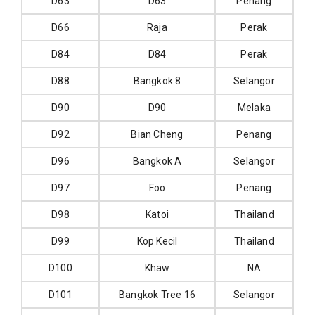
D63
D63
Penang
D66
Raja
Perak
D84
D84
Perak
D88
Bangkok 8
Selangor
D90
D90
Melaka
D92
Bian Cheng
Penang
D96
Bangkok A
Selangor
D97
Foo
Penang
D98
Katoi
Thailand
D99
Kop Kecil
Thailand
D100
Khaw
NA
D101
Bangkok Tree 16
Selangor