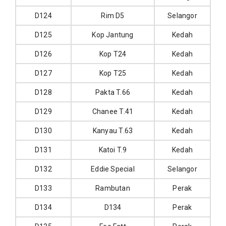
D124
Rim D5
Selangor
D125
Kop Jantung
Kedah
D126
Kop T24
Kedah
D127
Kop T25
Kedah
D128
Pakta T.66
Kedah
D129
Chanee T.41
Kedah
D130
Kanyau T.63
Kedah
D131
Katoi T.9
Kedah
D132
Eddie Special
Selangor
D133
Rambutan
Perak
D134
D134
Perak