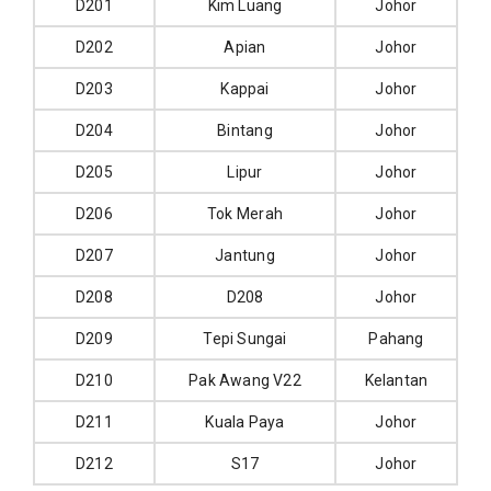
D201
Kim Luang
Johor
D202
Apian
Johor
D203
Kappai
Johor
D204
Bintang
Johor
D205
Lipur
Johor
D206
Tok Merah
Johor
D207
Jantung
Johor
D208
D208
Johor
D209
Tepi Sungai
Pahang
D210
Pak Awang V22
Kelantan
D211
Kuala Paya
Johor
D212
S17
Johor