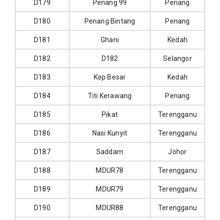
D179
Penang 99
Penang
D180
Penang Bintang
Penang
D181
Ghani
Kedah
D182
D182
Selangor
D183
Kop Besar
Kedah
D184
Titi Kerawang
Penang
D185
Pikat
Terengganu
D186
Nasi Kunyit
Terengganu
D187
Saddam
Johor
D188
MDUR78
Terengganu
D189
MDUR79
Terengganu
D190
MDUR88
Terengganu