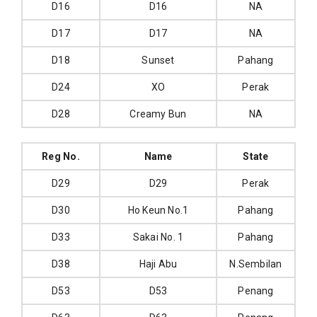
D16
D16
NA
D17
D17
NA
D18
Sunset
Pahang
D24
XO
Perak
D28
Creamy Bun
NA
Reg No.
Name
State
D29
D29
Perak
D30
Ho Keun No.1
Pahang
D33
Sakai No. 1
Pahang
D38
Haji Abu
N.Sembilan
D53
D53
Penang