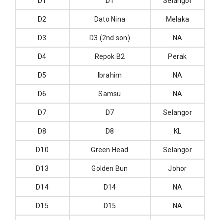
D1
D1
Selangor
D2
Dato Nina
Melaka
D3
D3 (2nd son)
NA
D4
Repok B2
Perak
D5
Ibrahim
NA
D6
Samsu
NA
D7
D7
Selangor
D8
D8
KL
D10
Green Head
Selangor
D13
Golden Bun
Johor
D14
D14
NA
D15
D15
NA