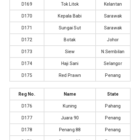
D169
Tok Litok
Kelantan
D170
Kepala Babi
Sarawak
D171
Sungai Sut
Sarawak
D172
Botak
Johor
D173
Siew
N.Sembilan
D174
Haji Sani
Selangor
D175
Red Prawn
Penang
Reg No.
Name
State
D176
Kuning
Pahang
D177
Juara 90
Penang
D178
Penang 88
Penang