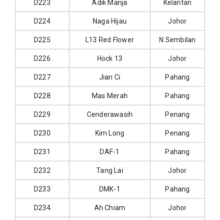
D223
Adik Manja
Kelantan
D224
Naga Hijau
Johor
D225
L13 Red Flower
N.Sembilan
D226
Hock 13
Johor
D227
Jian Ci
Pahang
D228
Mas Merah
Pahang
D229
Cenderawasih
Penang
D230
Kim Long
Penang
D231
DAF-1
Pahang
D232
Tang Lai
Johor
D233
DMK-1
Pahang
D234
Ah Chiam
Johor