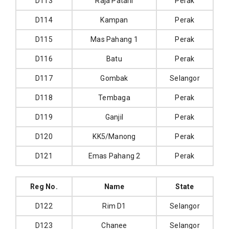
D113
Raja Patani
Perak
D114
Kampan
Perak
D115
Mas Pahang 1
Perak
D116
Batu
Perak
D117
Gombak
Selangor
D118
Tembaga
Perak
D119
Ganjil
Perak
D120
KK5/Manong
Perak
D121
Emas Pahang 2
Perak
Reg No.
Name
State
D122
Rim D1
Selangor
D123
Chanee
Selangor