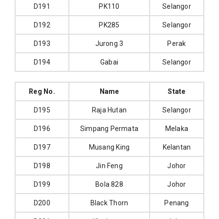
D191
PK110
Selangor
D192
PK285
Selangor
D193
Jurong 3
Perak
D194
Gabai
Selangor
Reg No.
Name
State
D195
Raja Hutan
Selangor
D196
Simpang Permata
Melaka
D197
Musang King
Kelantan
D198
Jin Feng
Johor
D199
Bola 828
Johor
D200
Black Thorn
Penang