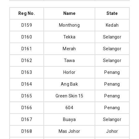
Reg No.
Name
State
D159
Monthong
Kedah
D160
Tekka
Selangor
D161
Merah
Selangor
D162
Tawa
Selangor
D163
Horlor
Penang
D164
Ang Bak
Penang
D165
Green Skin 15
Penang
D166
604
Penang
D167
Buaya
Selangor
D168
Mas Johor
Johor