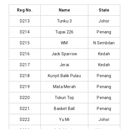
Reg No.
Name
State
D213
Tunku 3
Johor
D214
Tupai 226
Penang
D215
WM
N.Sembilan
D216
Jack Sparrow
Kedah
D217
Jerai
Kedah
D218
Kunyit Balik Pulau
Penang
D219
Mata Merah
Penang
D220
Tokun Top
Penang
D221
Basket Ball
Penang
D222
Yu Mi
Johor