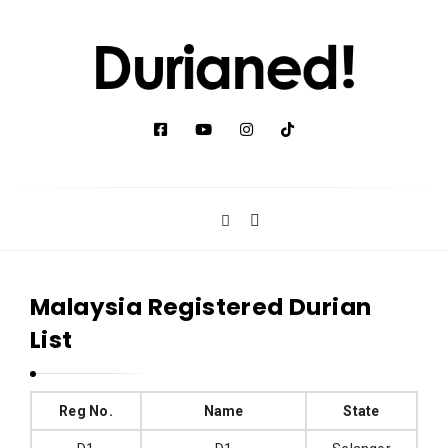
D
u
r
i
a
n
e
Malaysia Registered Durian
d
List
!
Reg No.
Name
State