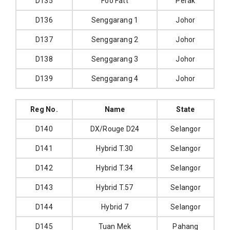
D135
Foo Fatt
Perak
D136
Senggarang 1
Johor
D137
Senggarang 2
Johor
D138
Senggarang 3
Johor
D139
Senggarang 4
Johor
Reg No.
Name
State
D140
DX/Rouge D24
Selangor
D141
Hybrid T.30
Selangor
D142
Hybrid T.34
Selangor
D143
Hybrid T.57
Selangor
D144
Hybrid 7
Selangor
D145
Tuan Mek
Pahang