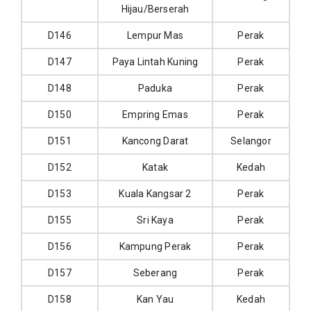
Hijau/Berserah
D146
Lempur Mas
Perak
D147
Paya Lintah Kuning
Perak
D148
Paduka
Perak
D150
Empring Emas
Perak
D151
Kancong Darat
Selangor
D152
Katak
Kedah
D153
Kuala Kangsar 2
Perak
D155
Sri Kaya
Perak
D156
Kampung Perak
Perak
D157
Seberang
Perak
D158
Kan Yau
Kedah